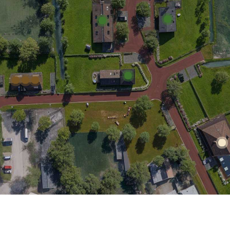
Bouwkavel 2
Bouwkavel 4
Bouwkavel 1
el 8
avel 7
Kavel 6
Kavel 11