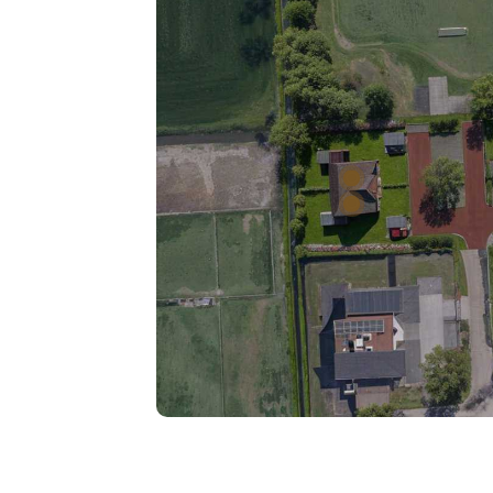
Kav
K
Kavel 10
Kavel 9