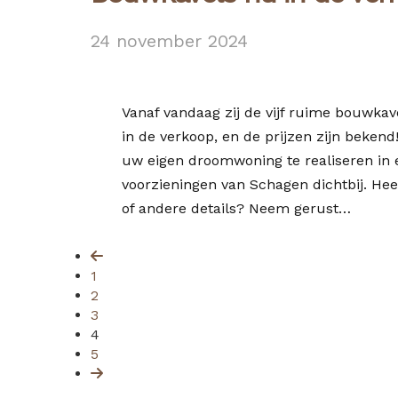
24 november 2024
Vanaf vandaag zij de vijf ruime bouwkave
in de verkoop, en de prijzen zijn beken
uw eigen droomwoning te realiseren in 
voorzieningen van Schagen dichtbij. He
of andere details? Neem gerust…
1
2
3
4
5